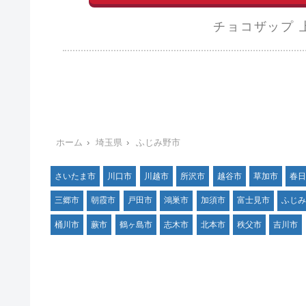
チョコザップ 
ホーム
埼玉県
ふじみ野市
さいたま市
川口市
川越市
所沢市
越谷市
草加市
春
三郷市
朝霞市
戸田市
鴻巣市
加須市
富士見市
ふじ
桶川市
蕨市
鶴ヶ島市
志木市
北本市
秩父市
吉川市