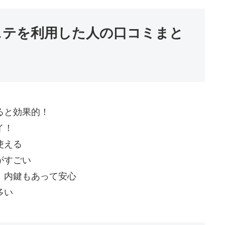
ステを利用した人の口コミまと
ると効果的！
イ！
使える
がすごい
！内鍵もあって安心
多い