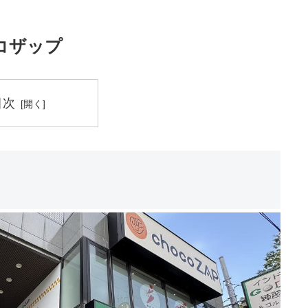
コザップ
目次