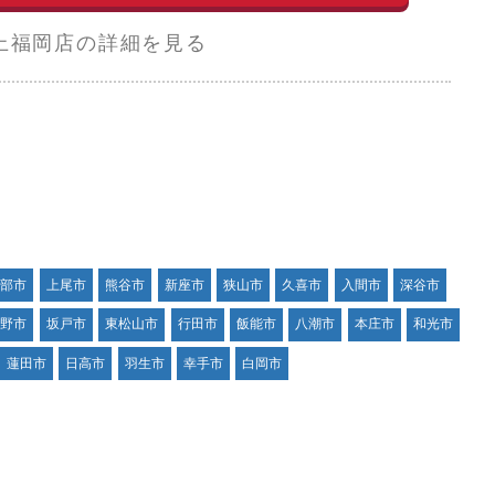
上福岡店の詳細を見る
日部市
上尾市
熊谷市
新座市
狭山市
久喜市
入間市
深谷市
み野市
坂戸市
東松山市
行田市
飯能市
八潮市
本庄市
和光市
蓮田市
日高市
羽生市
幸手市
白岡市