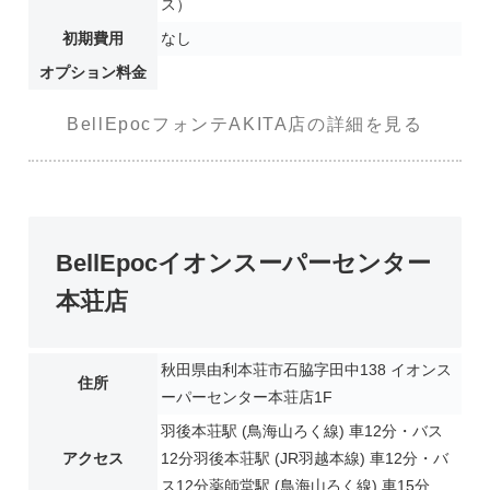
ス）
初期費用
なし
オプション料金
BellEpocフォンテAKITA店の詳細を見る
BellEpocイオンスーパーセンター
本荘店
秋田県由利本荘市石脇字田中138 イオンス
住所
ーパーセンター本荘店1F
羽後本荘駅 (鳥海山ろく線) 車12分・バス
アクセス
12分羽後本荘駅 (JR羽越本線) 車12分・バ
ス12分薬師堂駅 (鳥海山ろく線) 車15分