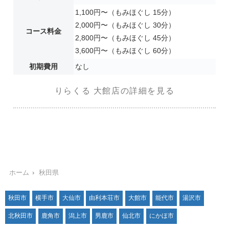
1,100円〜（もみほぐし 15分）
2,000円〜（もみほぐし 30分）
コース料金
2,800円〜（もみほぐし 45分）
3,600円〜（もみほぐし 60分）
初期費用
なし
りらくる 大館店の詳細を見る
ホーム
秋田県
秋田市
横手市
大仙市
由利本荘市
大館市
能代市
湯沢市
北秋田市
鹿角市
潟上市
男鹿市
仙北市
にかほ市