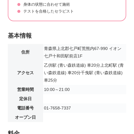
身体の状態に合わせて施術
テストを合格したセラピスト
基本情報
青森県上北郡七戸町荒熊内67-990 イオン
住所
七戸十和田駅前店1F
乙供駅 (青い森鉄道線) 車20分上北町駅 (青
アクセス
い森鉄道線) 車20分千曳駅 (青い森鉄道線)
車25分
営業時間
10:00～21:00
定休日
電話番号
01-7658-7337
オープン日
料金