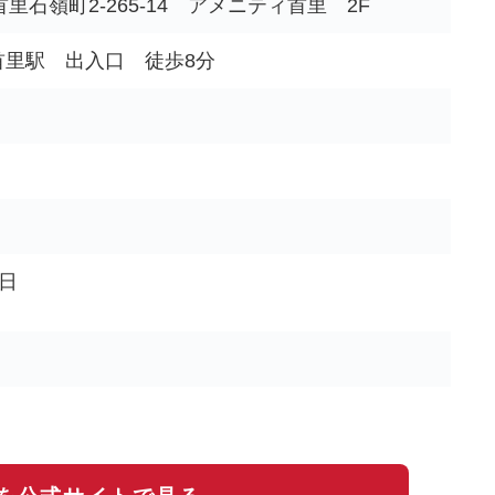
里石嶺町2-265-14 アメニティ首里 2F
 首里駅 出入口 徒歩8分
1日