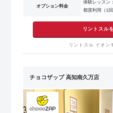
体験レッスン：
オプション料金
都度利用（1回券
リントスル
リントスル イオン
チョコザップ 高知南久万店