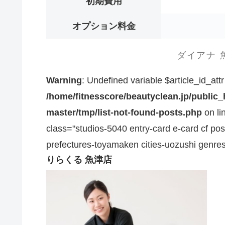
初期費用
オプション料金
ダイアナ 
Warning
: Undefined variable $article_id_attr
/home/fitnesscore/beautyclean.jp/public
master/tmp/list-not-found-posts.php
on li
class="studios-5040 entry-card e-card cf pos
prefectures-toyamaken cities-uozushi genre
りらくる 魚津店