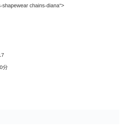
s-shapewear chains-diana">
17
0分