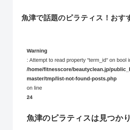
魚津で話題のピラティス！おす
Warning
: Attempt to read property "term_id" on bool i
/home/fitnesscore/beautyclean.jp/public
master/tmp/list-not-found-posts.php
on line
24
魚津のピラティスは見つか