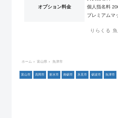
オプション料金
個人指名料 20
プレミアムマット
りらくる 
ホーム
富山県
魚津市
富山市
高岡市
射水市
南砺市
氷見市
砺波市
魚津市