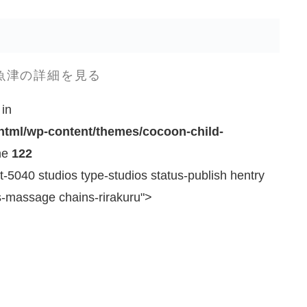
魚津の詳細を見る
 in
_html/wp-content/themes/cocoon-child-
ne
122
t-5040 studios type-studios status-publish hentry
s-massage chains-rirakuru">