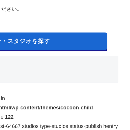
ください。
ン・スタジオを探す
 in
_html/wp-content/themes/cocoon-child-
ne
122
st-64667 studios type-studios status-publish hentry