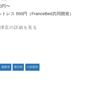
0円〜
レス 550円（FranceBed共同開発）
魚津店の詳細を見る
黒部市
滑川市
小矢部市