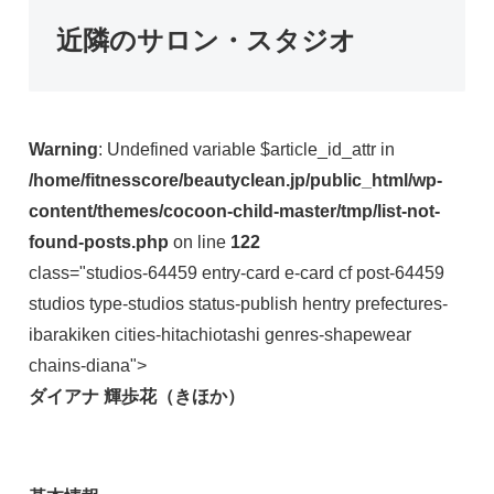
近隣のサロン・スタジオ
Warning
: Undefined variable $article_id_attr in
/home/fitnesscore/beautyclean.jp/public_html/wp-
content/themes/cocoon-child-master/tmp/list-not-
found-posts.php
on line
122
class="studios-64459 entry-card e-card cf post-64459
studios type-studios status-publish hentry prefectures-
ibarakiken cities-hitachiotashi genres-shapewear
chains-diana">
ダイアナ 輝歩花（きほか）