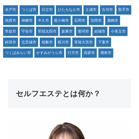
水戸市
つくば市
日立市
ひたちなか市
土浦市
古河市
取手市
筑西市
神栖市
牛久市
龍ケ崎市
石岡市
笠間市
鹿嶋市
常総市
守谷市
常陸太田市
坂東市
那珂市
結城市
小美玉市
鉾田市
北茨城市
稲敷市
桜川市
常陸大宮市
下妻市
つくばみらい市
かすみがうら市
行方市
高萩市
潮来市
セルフエステとは何か？