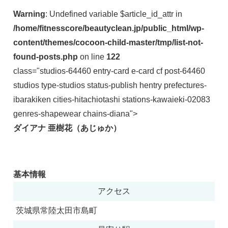
Warning
: Undefined variable $article_id_attr in
/home/fitnesscore/beautyclean.jp/public_html/wp-
content/themes/cocoon-child-master/tmp/list-not-
found-posts.php
on line
122
class="studios-64460 entry-card e-card cf post-64460
studios type-studios status-publish hentry prefectures-
ibarakiken cities-hitachiotashi stations-kawaieki-02083
genres-shapewear chains-diana">
ダイアナ 亜樹花（あじゅか）
基本情報
アクセス
茨城県常陸太田市島町