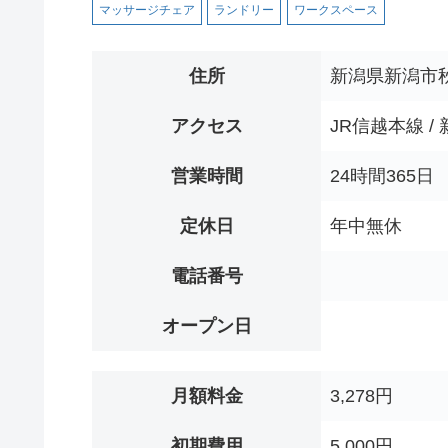
マッサージチェア
ランドリー
ワークスペース
住所
新潟県新潟市秋葉
アクセス
JR信越本線 /
営業時間
24時間365日
定休日
年中無休
電話番号
オープン日
月額料金
3,278円
初期費用
5,000円