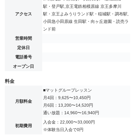
駅・登戸駅,京王電鉄相模原線 京王多摩川
アクセス
駅・京王よみうりランド駅・稲城駅・調布駅,
小田急小田原線 生田駅・向ヶ丘遊園・読売ラ
ンド前
営業時間
定休日
電話番号
オープン日
料金
■マットグループレッスン
月4回：9,625〜10,450円
月額料金
月6回：13,200〜14,520円
通い放題：14,960〜16,940円
入会金：22,000〜33,000円
初期費用
※体験当日入会で0円