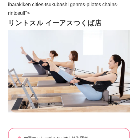
ibarakiken cities-tsukubashi genres-pilates chains-
rintosull">
リントスル イーアスつくば店