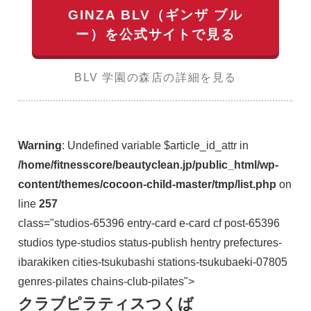
GINZA BLV（ギンザ ブル
ー）を公式サイトで見る
BLV 学園の森店の詳細を見る
Warning
: Undefined variable $article_id_attr in
/home/fitnesscore/beautyclean.jp/public_html/wp-
content/themes/cocoon-child-master/tmp/list.php
on
line
257
class="studios-65396 entry-card e-card cf post-65396
studios type-studios status-publish hentry prefectures-
ibarakiken cities-tsukubashi stations-tsukubaeki-07805
genres-pilates chains-club-pilates">
クラブピラティスつくば