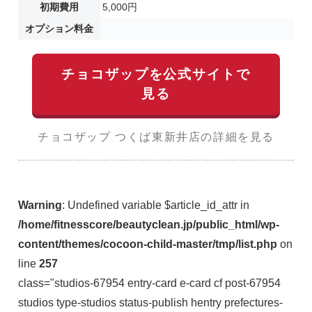
初期費用
5,000円
オプション料金
チョコザップを公式サイトで
見る
チョコザップ つくば東新井店の詳細を見る
Warning
: Undefined variable $article_id_attr in
/home/fitnesscore/beautyclean.jp/public_html/wp-
content/themes/cocoon-child-master/tmp/list.php
on
line
257
class="studios-67954 entry-card e-card cf post-67954
studios type-studios status-publish hentry prefectures-