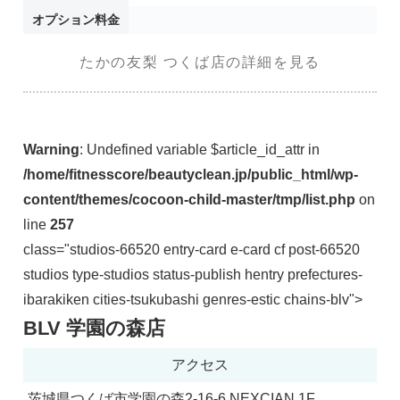
オプション料金
たかの友梨 つくば店の詳細を見る
Warning
: Undefined variable $article_id_attr in
/home/fitnesscore/beautyclean.jp/public_html/wp-
content/themes/cocoon-child-master/tmp/list.php
on
line
257
class="studios-66520 entry-card e-card cf post-66520
studios type-studios status-publish hentry prefectures-
ibarakiken cities-tsukubashi genres-estic chains-blv">
BLV 学園の森店
アクセス
茨城県つくば市学園の森2-16-6 NEXCIAN 1F