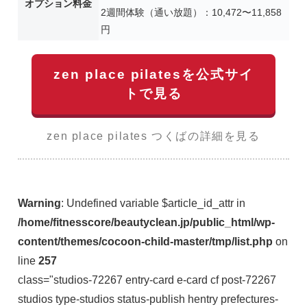
オプション料金
2週間体験（通い放題）：10,472〜11,858
円
zen place pilatesを公式サイ
トで見る
zen place pilates つくばの詳細を見る
Warning
: Undefined variable $article_id_attr in
/home/fitnesscore/beautyclean.jp/public_html/wp-
content/themes/cocoon-child-master/tmp/list.php
on
line
257
class="studios-72267 entry-card e-card cf post-72267
studios type-studios status-publish hentry prefectures-