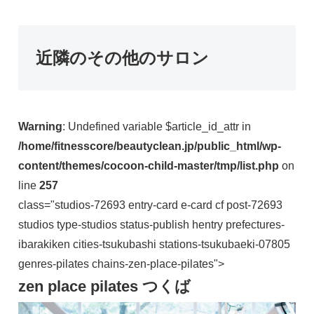
近隣のその他のサロン
Warning
: Undefined variable $article_id_attr in
/home/fitnesscore/beautyclean.jp/public_html/wp-
content/themes/cocoon-child-master/tmp/list.php
on
line
257
class="studios-72693 entry-card e-card cf post-72693
studios type-studios status-publish hentry prefectures-
ibarakiken cities-tsukubashi stations-tsukubaeki-07805
genres-pilates chains-zen-place-pilates">
zen place pilates つくば