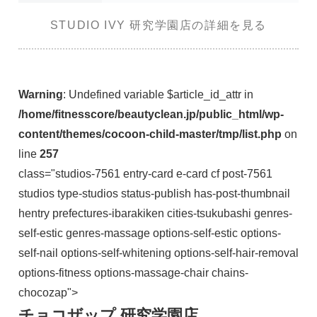
STUDIO IVY 研究学園店の詳細を見る
Warning
: Undefined variable $article_id_attr in
/home/fitnesscore/beautyclean.jp/public_html/wp-
content/themes/cocoon-child-master/tmp/list.php
on
line
257
class="studios-7561 entry-card e-card cf post-7561
studios type-studios status-publish has-post-thumbnail
hentry prefectures-ibarakiken cities-tsukubashi genres-
self-estic genres-massage options-self-estic options-
self-nail options-self-whitening options-self-hair-removal
options-fitness options-massage-chair chains-
chocozap">
チョコザップ 研究学園店