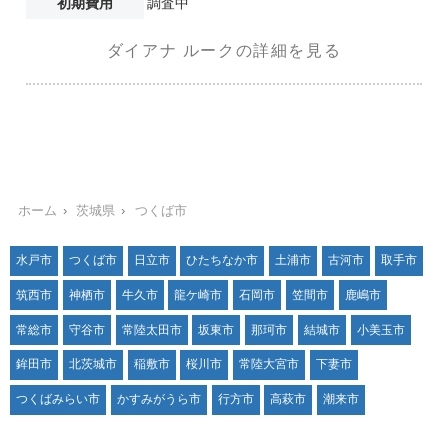
初期費用
調査中
ダイアナ ルークの詳細を見る
ホーム
茨城県
つくば市
水戸市
つくば市
日立市
ひたちなか市
土浦市
古河市
取手市
筑西市
神栖市
牛久市
龍ケ崎市
石岡市
笠間市
鹿嶋市
常総市
守谷市
常陸太田市
坂東市
那珂市
結城市
小美玉市
鉾田市
北茨城市
稲敷市
桜川市
常陸大宮市
下妻市
つくばみらい市
かすみがうら市
行方市
高萩市
潮来市