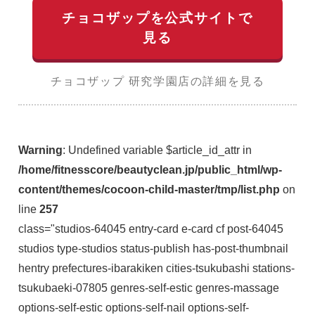
チョコザップを公式サイトで
見る
チョコザップ 研究学園店の詳細を見る
Warning
: Undefined variable $article_id_attr in
/home/fitnesscore/beautyclean.jp/public_html/wp-
content/themes/cocoon-child-master/tmp/list.php
on
line
257
class="studios-64045 entry-card e-card cf post-64045
studios type-studios status-publish has-post-thumbnail
hentry prefectures-ibarakiken cities-tsukubashi stations-
tsukubaeki-07805 genres-self-estic genres-massage
options-self-estic options-self-nail options-self-