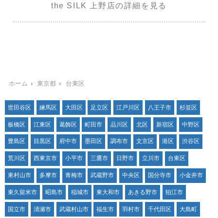
the SILK 上野店の詳細を見る
ホーム
東京都
台東区
世田谷区
練馬区
大田区
足立区
江戸川区
八王子市
杉並区
板橋区
江東区
葛飾区
町田市
品川区
北区
新宿区
中野区
豊島区
目黒区
府中市
墨田区
調布市
文京区
港区
渋谷区
荒川区
西東京市
小平市
三鷹市
日野市
立川市
台東区
東村山市
多摩市
青梅市
武蔵野市
中央区
国分寺市
小金井市
東久留米市
昭島市
稲城市
東大和市
あきる野市
狛江市
国立市
清瀬市
武蔵村山市
福生市
羽村市
千代田区
大島町