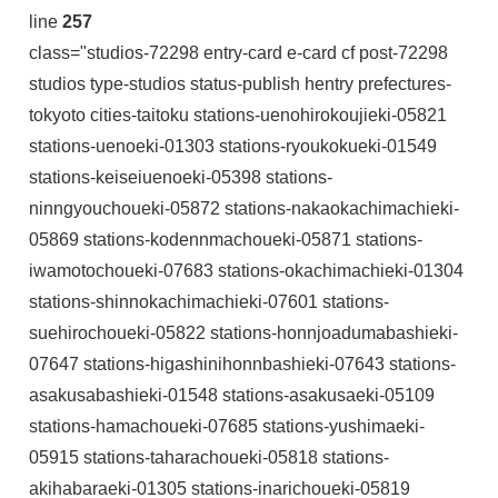
line
257
class="studios-72298 entry-card e-card cf post-72298
studios type-studios status-publish hentry prefectures-
tokyoto cities-taitoku stations-uenohirokoujieki-05821
stations-uenoeki-01303 stations-ryoukokueki-01549
stations-keiseiuenoeki-05398 stations-
ninngyouchoueki-05872 stations-nakaokachimachieki-
05869 stations-kodennmachoueki-05871 stations-
iwamotochoueki-07683 stations-okachimachieki-01304
stations-shinnokachimachieki-07601 stations-
suehirochoueki-05822 stations-honnjoadumabashieki-
07647 stations-higashinihonnbashieki-07643 stations-
asakusabashieki-01548 stations-asakusaeki-05109
stations-hamachoueki-07685 stations-yushimaeki-
05915 stations-taharachoueki-05818 stations-
akihabaraeki-01305 stations-inarichoueki-05819