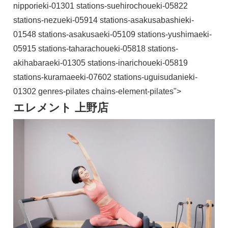
nipporieki-01301 stations-suehirochoueki-05822
stations-nezueki-05914 stations-asakusabashieki-
01548 stations-asakusaeki-05109 stations-yushimaeki-
05915 stations-taharachoueki-05818 stations-
akihabaraeki-01305 stations-inarichoueki-05819
stations-kuramaeeki-07602 stations-uguisudanieki-
01302 genres-pilates chains-element-pilates">
エレメント 上野店