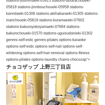
stations-yushimaeki-05915 stations-taharachoueki-
05818 stations-jinnbouchoueki-05958 stations-
kanndaeki-01306 stations-akihabaraeki-01305 stations-
inarichoueki-05819 stations-kuramaeeki-07602
stations-bakuroyokoyamaeki-07684 stations-
bakurochoueki-01570 stations-uguisudanieki-01302
genres-self-estic genres-pilates options-karaoke
options-self-estic options-self-nail options-self-
whitening options-self-hair-removal options-fitness
options-pilates options-laundry chains-chocozap">
チョコザップ 上野三丁目店