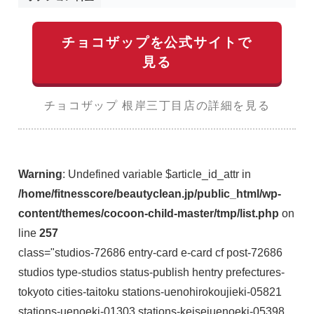
チョコザップを公式サイトで
見る
チョコザップ 根岸三丁目店の詳細を見る
Warning
: Undefined variable $article_id_attr in
/home/fitnesscore/beautyclean.jp/public_html/wp-
content/themes/cocoon-child-master/tmp/list.php
on
line
257
class="studios-72686 entry-card e-card cf post-72686
studios type-studios status-publish hentry prefectures-
tokyoto cities-taitoku stations-uenohirokoujieki-05821
stations-uenoeki-01303 stations-keiseiuenoeki-05398