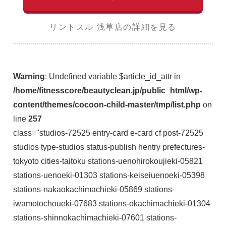
リントスル 浅草店の詳細を見る
Warning
: Undefined variable $article_id_attr in
/home/fitnesscore/beautyclean.jp/public_html/wp-
content/themes/cocoon-child-master/tmp/list.php
on
line
257
class="studios-72525 entry-card e-card cf post-72525
studios type-studios status-publish hentry prefectures-
tokyoto cities-taitoku stations-uenohirokoujieki-05821
stations-uenoeki-01303 stations-keiseiuenoeki-05398
stations-nakaokachimachieki-05869 stations-
iwamotochoueki-07683 stations-okachimachieki-01304
stations-shinnokachimachieki-07601 stations-