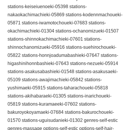
stations-keiseiuenoeki-05398 stations-
nakaokachimachieki-05869 stations-kodennmachoueki-
05871 stations-iwamotochoueki-07683 stations-
okachimachieki-01304 stations-ochanomizueki-01507
stations-shinnokachimachieki-07601 stations-
shinnochanomizueki-05916 stations-suehirochoueki-
05822 stations-honnjoadumabashieki-07647 stations-
higashinihonnbashieki-07643 stations-nezueki-05914
stations-asakusabashieki-01548 stations-asakusaeki-
05109 stations-awajimachieki-05842 stations-
yushimaeki-05915 stations-taharachoueki-05818
stations-akihabaraeki-01305 stations-inarichoueki-
05819 stations-kuramaeeki-07602 stations-
bakuroyokoyamaeki-07684 stations-bakurochoueki-
01570 stations-uguisudanieki-01302 genres-self-estic
genres-massage options-self-estic options-self-hair-