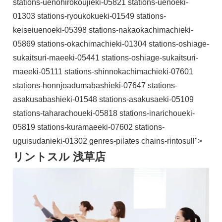
stations-uenohirokoujieki-05821 stations-uenoeki-
01303 stations-ryoukokueki-01549 stations-
keiseiuenoeki-05398 stations-nakaokachimachieki-
05869 stations-okachimachieki-01304 stations-oshiage-
sukaitsuri-maeeki-05441 stations-oshiage-sukaitsuri-
maeeki-05111 stations-shinnokachimachieki-07601
stations-honnjoadumabashieki-07647 stations-
asakusabashieki-01548 stations-asakusaeki-05109
stations-taharachoueki-05818 stations-inarichoueki-
05819 stations-kuramaeeki-07602 stations-
uguisudanieki-01302 genres-pilates chains-rintosull">
リントスル 浅草店