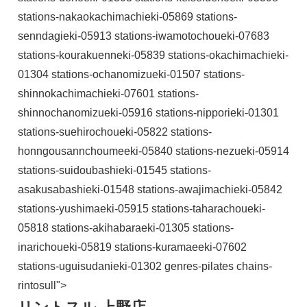
stations-nakaokachimachieki-05869 stations-
senndagieki-05913 stations-iwamotochoueki-07683
stations-kourakuenneki-05839 stations-okachimachieki-
01304 stations-ochanomizueki-01507 stations-
shinnokachimachieki-07601 stations-
shinnochanomizueki-05916 stations-nipporieki-01301
stations-suehirochoueki-05822 stations-
honngousannchoumeeki-05840 stations-nezueki-05914
stations-suidoubashieki-01545 stations-
asakusabashieki-01548 stations-awajimachieki-05842
stations-yushimaeki-05915 stations-taharachoueki-
05818 stations-akihabaraeki-01305 stations-
inarichoueki-05819 stations-kuramaeeki-07602
stations-uguisudanieki-01302 genres-pilates chains-
rintosull">