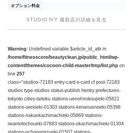
オプション料金
STUDIO IVY 蔵前店の詳細を見る
Warning
: Undefined variable $article_id_attr in
/home/fitnesscore/beautyclean.jp/public_html/wp-
content/themes/cocoon-child-master/tmp/list.php
on
line
257
class="studios-72183 entry-card e-card cf post-72183
studios type-studios status-publish hentry prefectures-
tokyoto cities-taitoku stations-uenohirokoujieki-05821
stations-uenoeki-01303 stations-keiseiuenoeki-05398
stations-nakaokachimachieki-05869 stations-
iwamotochoueki-07683 stations-okachimachieki-01304
stations-ochanomizueki-01507 stations-