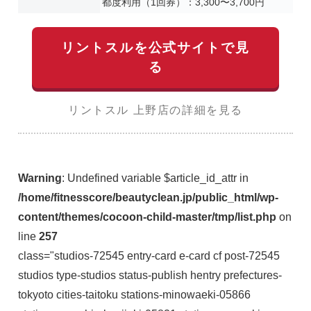
都度利用（1回券）：3,300〜3,700円
リントスルを公式サイトで見
る
リントスル 上野店の詳細を見る
Warning
: Undefined variable $article_id_attr in
/home/fitnesscore/beautyclean.jp/public_html/wp-
content/themes/cocoon-child-master/tmp/list.php
on
line
257
class="studios-72545 entry-card e-card cf post-72545
studios type-studios status-publish hentry prefectures-
tokyoto cities-taitoku stations-minowaeki-05866