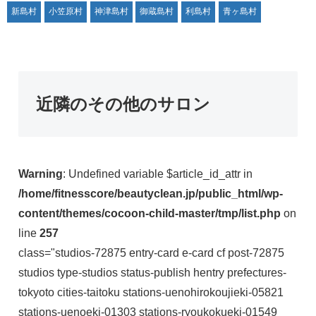
新島村
小笠原村
神津島村
御蔵島村
利島村
青ヶ島村
近隣のその他のサロン
Warning
: Undefined variable $article_id_attr in
/home/fitnesscore/beautyclean.jp/public_html/wp-
content/themes/cocoon-child-master/tmp/list.php
on
line
257
class="studios-72875 entry-card e-card cf post-72875
studios type-studios status-publish hentry prefectures-
tokyoto cities-taitoku stations-uenohirokoujieki-05821
stations-uenoeki-01303 stations-ryoukokueki-01549