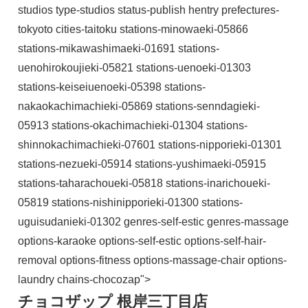
studios type-studios status-publish hentry prefectures-
tokyoto cities-taitoku stations-minowaeki-05866
stations-mikawashimaeki-01691 stations-
uenohirokoujieki-05821 stations-uenoeki-01303
stations-keiseiuenoeki-05398 stations-
nakaokachimachieki-05869 stations-senndagieki-
05913 stations-okachimachieki-01304 stations-
shinnokachimachieki-07601 stations-nipporieki-01301
stations-nezueki-05914 stations-yushimaeki-05915
stations-taharachoueki-05818 stations-inarichoueki-
05819 stations-nishinipporieki-01300 stations-
uguisudanieki-01302 genres-self-estic genres-massage
options-karaoke options-self-estic options-self-hair-
removal options-fitness options-massage-chair options-
laundry chains-chocozap">
チョコザップ 根岸三丁目店