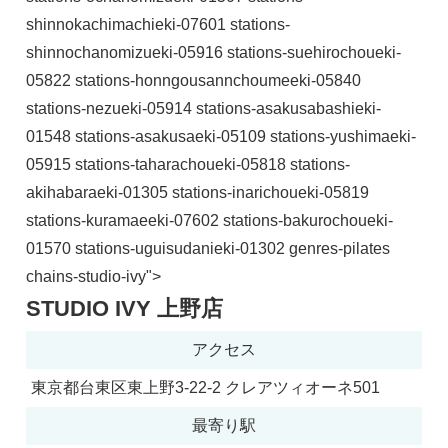
shinnokachimachieki-07601 stations-
shinnochanomizueki-05916 stations-suehirochoueki-
05822 stations-honngousannchoumeeki-05840
stations-nezueki-05914 stations-asakusabashieki-
01548 stations-asakusaeki-05109 stations-yushimaeki-
05915 stations-taharachoueki-05818 stations-
akihabaraeki-01305 stations-inarichoueki-05819
stations-kuramaeeki-07602 stations-bakurochoueki-
01570 stations-uguisudanieki-01302 genres-pilates
chains-studio-ivy">
STUDIO IVY 上野店
アクセス
東京都台東区東上野3-22-2 クレアツィオーネ501
最寄り駅