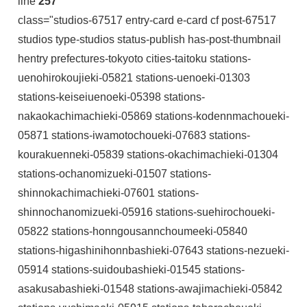
line
257
class="studios-67517 entry-card e-card cf post-67517
studios type-studios status-publish has-post-thumbnail
hentry prefectures-tokyoto cities-taitoku stations-
uenohirokoujieki-05821 stations-uenoeki-01303
stations-keiseiuenoeki-05398 stations-
nakaokachimachieki-05869 stations-kodennmachoueki-
05871 stations-iwamotochoueki-07683 stations-
kourakuenneki-05839 stations-okachimachieki-01304
stations-ochanomizueki-01507 stations-
shinnokachimachieki-07601 stations-
shinnochanomizueki-05916 stations-suehirochoueki-
05822 stations-honngousannchoumeeki-05840
stations-higashinihonnbashieki-07643 stations-nezueki-
05914 stations-suidoubashieki-01545 stations-
asakusabashieki-01548 stations-awajimachieki-05842